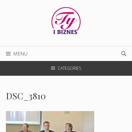
Przejdź
do
treści
MENU
CATEGORIES
DSC_3810