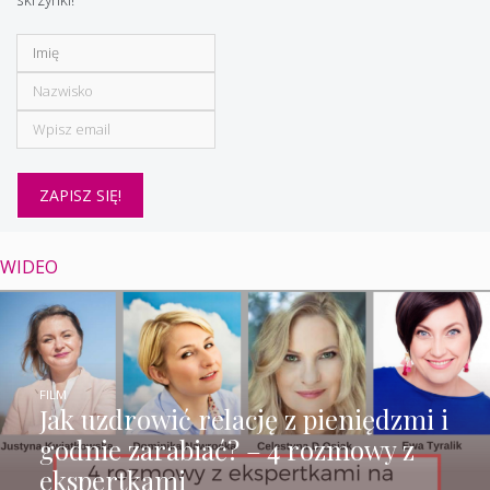
WIDEO
FILM
Jak uzdrowić relację z pieniędzmi i
godnie zarabiać? – 4 rozmowy z
ekspertkami