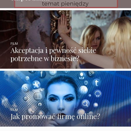
FILM
Akceptacja i pewność siebie
potrzebne w biznesie?
FILM
Jak promować firmę online?