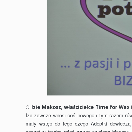
O
Izie Makosz, właścicielce Time for Wax 
Iza zawsze wnosi coś nowego i tym razem równi
mały wstęp do tego czego Adeptki dowiedzą 
początku trzeba mieć
swojego biznesu n
wizję