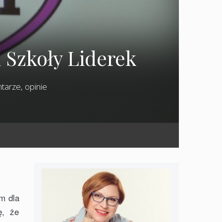
 Szkoły Liderek
tarze, opinie
m dla
ę, że