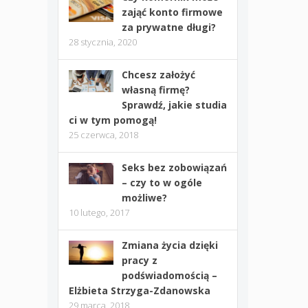
zająć konto firmowe
za prywatne długi?
28 stycznia, 2020
Chcesz założyć
własną firmę?
Sprawdź, jakie studia
ci w tym pomogą!
25 czerwca, 2018
Seks bez zobowiązań
– czy to w ogóle
możliwe?
10 lutego, 2017
Zmiana życia dzięki
pracy z
podświadomością –
Elżbieta Strzyga-Zdanowska
29 marca, 2018