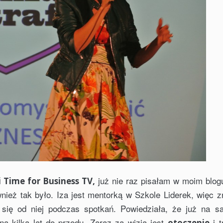
już nie raz pisałam w moim blogu
i Time for Business TV,
eż tak było. Iza jest mentorką w Szkole Liderek, więc zr
się od niej podczas spotkań. Powiedziała, że już na 
a kilka lat do przodu. Zaraz za wizją jest
i t
otoczenie