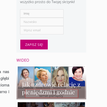
wszystko prosto do Twojej skrzynki!
WIDEO
a nas
głębi
FILM
Jak uzdrowić relację z
cioma
pieniędzmi i godnie
rno i
zarabiać? – 4