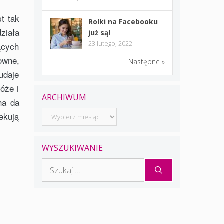
t tak
Rolki na Facebooku
ziała
już są!
23 lutego, 2022
ących
owne,
Następne »
 udaje
róże i
ARCHIWUM
na da
Archiwum
ekują
WYSZUKIWANIE
Szukaj: