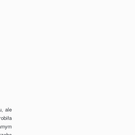
, ale
obiła
samym
rzeba