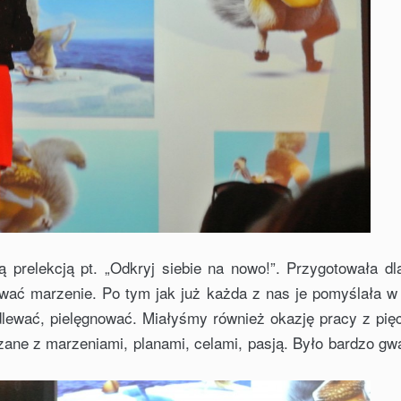
 prelekcją pt. „Odkryj siebie na nowo!”. Przygotowała dl
wać marzenie. Po tym jak już każda z nas je pomyślała w 
dlewać, pielęgnować. Miałyśmy również okazję pracy z pię
ane z marzeniami, planami, celami, pasją. Było bardzo gwa