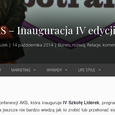
S – Inauguracja IV edycji
szek
|
14 października 2014
|
Biznes, rozwój
,
Relacje, komen
Y
MARKETING
WYWIADY
LIFE STYLE
nferencji AKS, która inauguruje
, progra
IV Szkołę Liderek
a jeszcze nie bardzo wiedzą jak to zrobić lub przekonać si