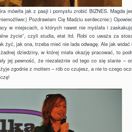
tóra mówiła jak z pasji i pomysłu zrobić BIZNES. Magda jes
 niemożliwe:) Pozdrawiam Cię Madziu serdecznie:) Opowied
acy w miejscach, o których nawet nie myślała i zaskakuj
ne życie”, czyli studia, etat itd. Robi co uważa za stos
ak żyć, jak ona, trzeba mieć nie lada odwagę. Ale jak widać
z żadnej dziedziny, w której miała okazję pracować, to pod
ały jej pewność, że niezależnie od tego co się stanie – o
 żyje zgodnie z mottem – rób co czujesz, a nie to czego ocz
yczę!