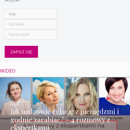
WIDEO
FILM
Jak uzdrowić relację z pieniędzmi i
godnie zarabiać? – 4 rozmowy z
ekspertkami