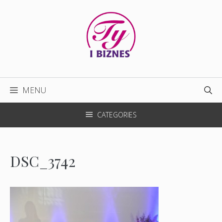
Przejdź
do
treści
MENU
CATEGORIES
DSC_3742