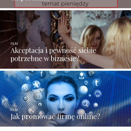
FILM
Akceptacja i pewność siebie
potrzebne w biznesie?
FILM
Jak promować firmę online?