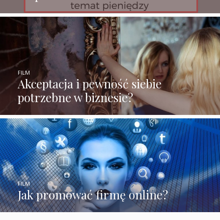
FILM
Akceptacja i pewność siebie
potrzebne w biznesie?
FILM
Jak promować firmę online?