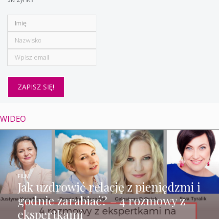
WIDEO
FILM
Jak uzdrowić relację z pieniędzmi i
godnie zarabiać? – 4 rozmowy z
ekspertkami