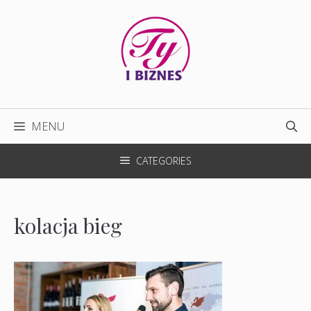
Przejdź
do
treści
MENU
CATEGORIES
kolacja bieg