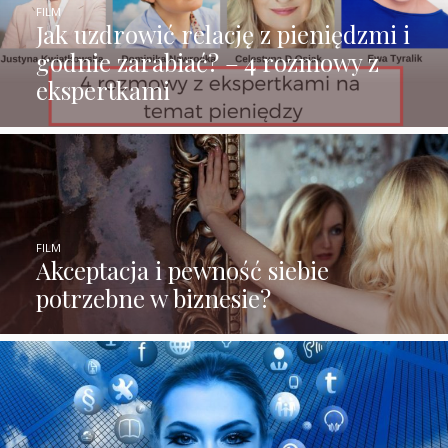
FILM
Jak uzdrowić relację z pieniędzmi i
godnie zarabiać? – 4 rozmowy z
ekspertkami
FILM
Akceptacja i pewność siebie
potrzebne w biznesie?