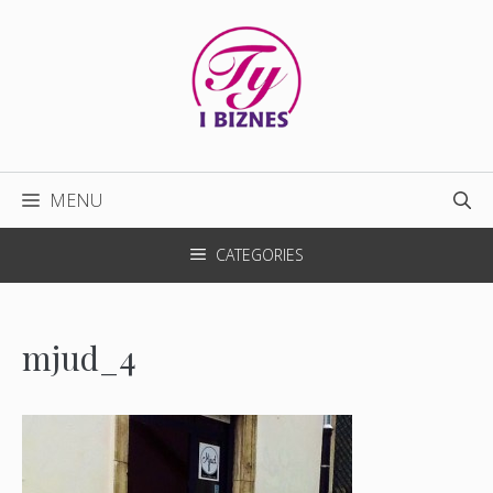
Przejdź
do
treści
MENU
CATEGORIES
mjud_4