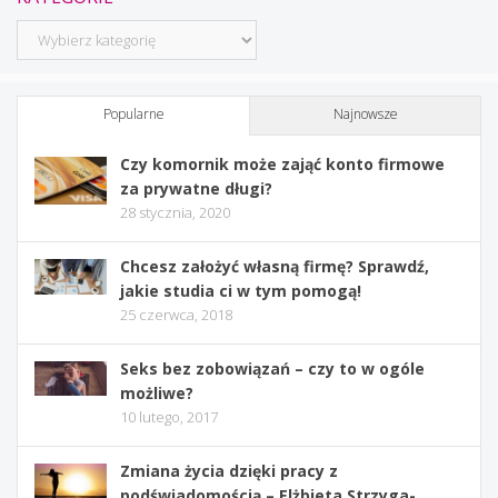
Kategorie
Popularne
Najnowsze
Czy komornik może zająć konto firmowe
za prywatne długi?
28 stycznia, 2020
Chcesz założyć własną firmę? Sprawdź,
jakie studia ci w tym pomogą!
25 czerwca, 2018
Seks bez zobowiązań – czy to w ogóle
możliwe?
10 lutego, 2017
Zmiana życia dzięki pracy z
podświadomością – Elżbieta Strzyga-