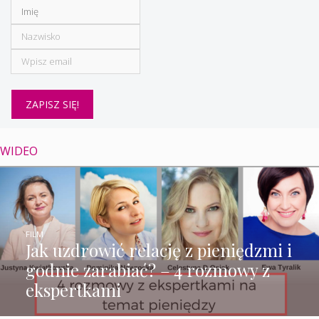
WIDEO
FILM
Jak uzdrowić relację z pieniędzmi i
godnie zarabiać? – 4 rozmowy z
ekspertkami