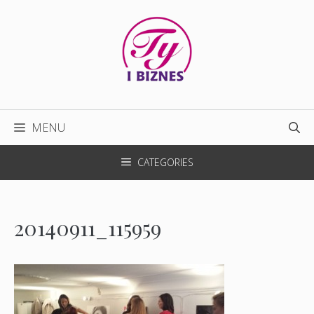
Przejdź
do
treści
MENU
CATEGORIES
20140911_115959