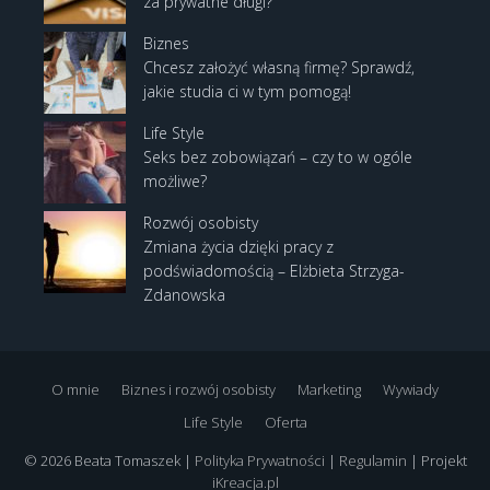
za prywatne długi?
Biznes
Chcesz założyć własną firmę? Sprawdź,
jakie studia ci w tym pomogą!
Life Style
Seks bez zobowiązań – czy to w ogóle
możliwe?
Rozwój osobisty
Zmiana życia dzięki pracy z
podświadomością – Elżbieta Strzyga-
Zdanowska
O mnie
Biznes i rozwój osobisty
Marketing
Wywiady
Life Style
Oferta
© 2026 Beata Tomaszek |
Polityka Prywatności
|
Regulamin
| Projekt
iKreacja.pl