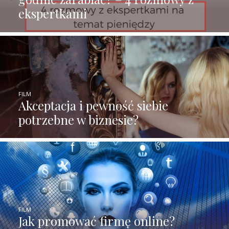
ekspertkami
FILM
Akceptacja i pewność siebie
potrzebne w biznesie?
FILM
Jak promować firmę online?