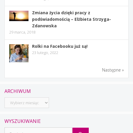
Zmiana życia dzięki pracy z
podświadomością – Elżbieta Strzyga-
Zdanowska
29 marca, 2018
Rolki na Facebooku już są!
23 lutego, 2022
Następne »
ARCHIWUM
Archiwum
WYSZUKIWANIE
Szukaj: