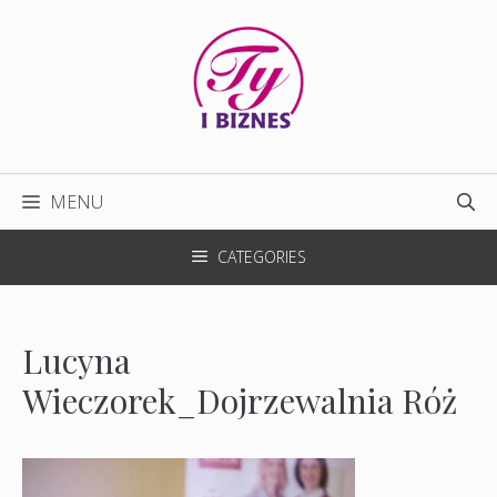
Przejdź
do
treści
MENU
CATEGORIES
Lucyna
Wieczorek_Dojrzewalnia Róż