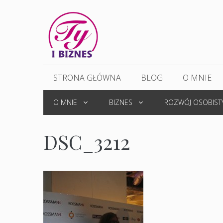
Przejdź
do
treści
STRONA GŁÓWNA
BLOG
O MNIE
O MNIE
BIZNES
ROZWÓJ OSOBIST
DSC_3212