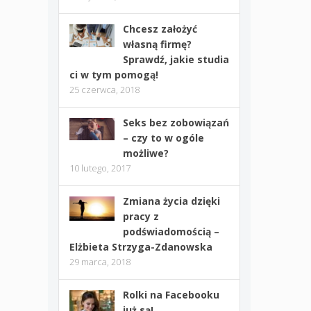
Chcesz założyć
własną firmę?
Sprawdź, jakie studia
ci w tym pomogą!
25 czerwca, 2018
Seks bez zobowiązań
– czy to w ogóle
możliwe?
10 lutego, 2017
Zmiana życia dzięki
pracy z
podświadomością –
Elżbieta Strzyga-Zdanowska
29 marca, 2018
Rolki na Facebooku
już są!