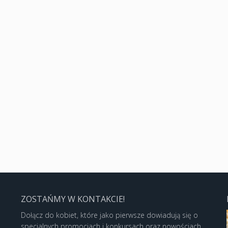
ZOSTAŃMY W KONTAKCIE!
Dołącz do kobiet, które jako pierwsze dowiadują się o
specjalnych promocjach i konkursach oraz nowościach