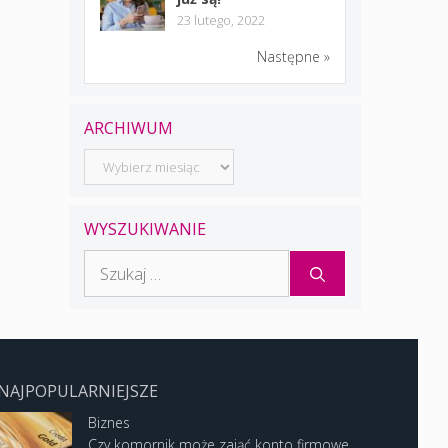
23 lutego, 2022
Następne »
ARCHIWUM
Archiwum
WYSZUKIWANIE
Szukaj:
NAJPOPULARNIEJSZE
Biznes
Czy komornik może zająć konto firmowe