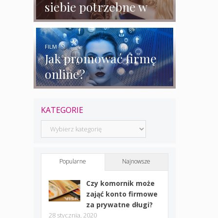
siebie potrzebne w
biznesie?
FILM
Jak promować firmę
online?
KATEGORIE
Kategorie
Popularne
Najnowsze
Czy komornik może
zająć konto firmowe
za prywatne długi?
28 stycznia, 2020