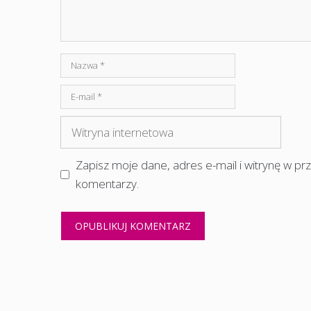
Nazwa
E-
mail
Witryna
internetowa
Zapisz moje dane, adres e-mail i witrynę w p
komentarzy.