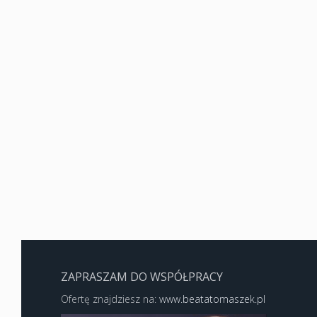
ZAPRASZAM DO WSPÓŁPRACY
Ofertę znajdziesz na:
www.beatatomaszek.pl