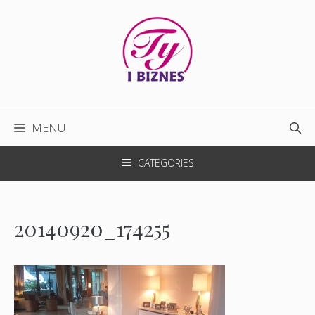
Przejdź
do
treści
MENU
CATEGORIES
20140920_174255