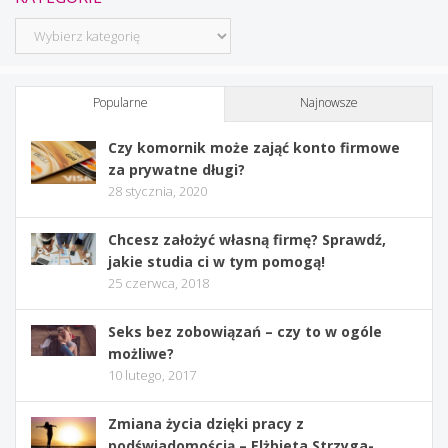
Kategorie
Popularne
Najnowsze
Czy komornik może zająć konto firmowe
za prywatne długi?
28 stycznia, 2020
Chcesz założyć własną firmę? Sprawdź,
jakie studia ci w tym pomogą!
25 czerwca, 2018
Seks bez zobowiązań – czy to w ogóle
możliwe?
10 lutego, 2017
Zmiana życia dzięki pracy z
podświadomością – Elżbieta Strzyga-