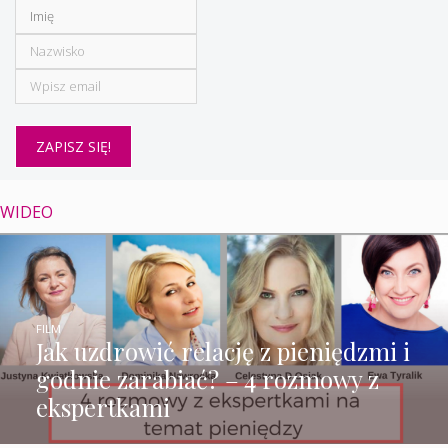
WIDEO
FILM
Jak uzdrowić relację z pieniędzmi i
godnie zarabiać? – 4 rozmowy z
ekspertkami