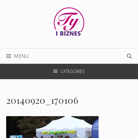
Przejdź
do
treści
MENU
CATEGORIES
20140920_170106