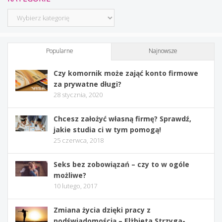
Kategorie
Popularne
Najnowsze
Czy komornik może zająć konto firmowe
za prywatne długi?
28 stycznia, 2020
Chcesz założyć własną firmę? Sprawdź,
jakie studia ci w tym pomogą!
25 czerwca, 2018
Seks bez zobowiązań – czy to w ogóle
możliwe?
10 lutego, 2017
Zmiana życia dzięki pracy z
podświadomością – Elżbieta Strzyga-