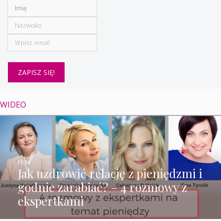
WIDEO
FILM
Jak uzdrowić relację z pieniędzmi i
godnie zarabiać? – 4 rozmowy z
ekspertkami