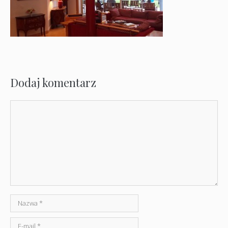
Dodaj komentarz
Komentarz
Nazwa
E-