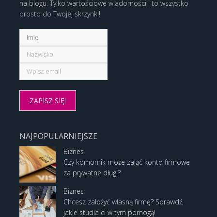
na blogu. Tylko wartościowe wiadomości i to wszystko
prosto do Twojej skrzynki!
NAJPOPULARNIEJSZE
Biznes
Czy komornik może zająć konto firmowe
za prywatne długi?
Biznes
Chcesz założyć własną firmę? Sprawdź,
jakie studia ci w tym pomogą!