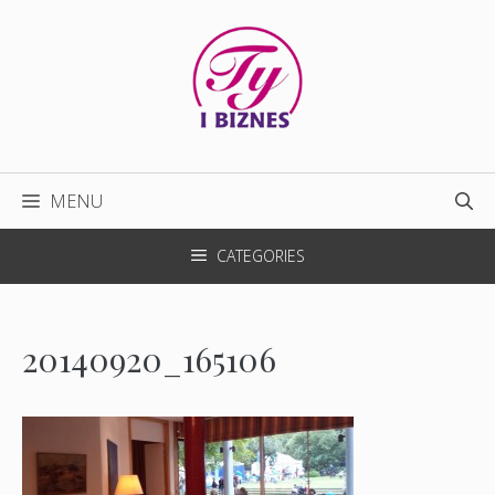
Przejdź
do
treści
MENU
CATEGORIES
20140920_165106