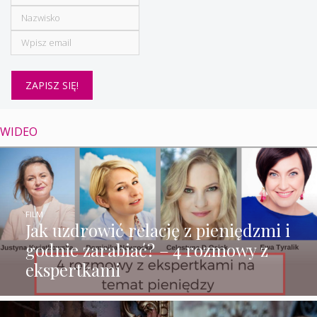
WIDEO
FILM
Jak uzdrowić relację z pieniędzmi i
godnie zarabiać? – 4 rozmowy z
ekspertkami