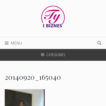
Przejdź
do
treści
MENU
CATEGORIES
20140920_165040