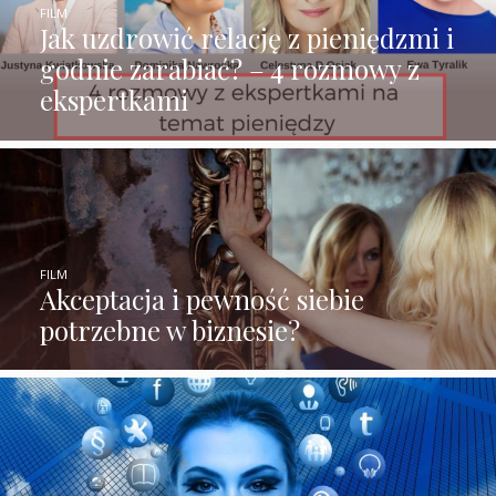
FILM
Jak uzdrowić relację z pieniędzmi i
godnie zarabiać? – 4 rozmowy z
ekspertkami
FILM
Akceptacja i pewność siebie
potrzebne w biznesie?