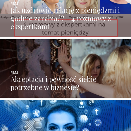
FILM
Jak uzdrowić relację z pieniędzmi i
godnie zarabiać? – 4 rozmowy z
ekspertkami
FILM
Akceptacja i pewność siebie
potrzebne w biznesie?