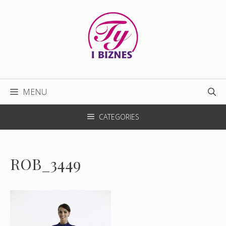
Przejdź
do
treści
MENU
CATEGORIES
ROB_3449