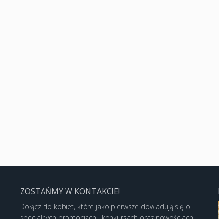
ZOSTAŃMY W KONTAKCIE!
Dołącz do kobiet, które jako pierwsze dowiadują się o
specjalnych promocjach i konkursach oraz nowościach