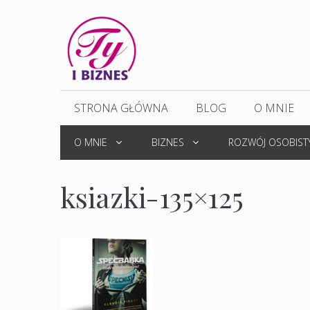
Przejdź
do
treści
STRONA GŁÓWNA
BLOG
O MNIE
O MNIE
BIZNES
ROZWÓJ OSOBIST
ksiazki-135×125