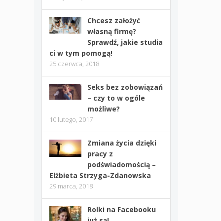
Chcesz założyć
własną firmę?
Sprawdź, jakie studia
ci w tym pomogą!
25 czerwca, 2018
Seks bez zobowiązań
– czy to w ogóle
możliwe?
10 lutego, 2017
Zmiana życia dzięki
pracy z
podświadomością –
Elżbieta Strzyga-Zdanowska
29 marca, 2018
Rolki na Facebooku
już są!