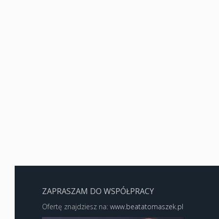
ZAPRASZAM DO WSPÓŁPRACY
Ofertę znajdziesz na:
www.beatatomaszek.pl