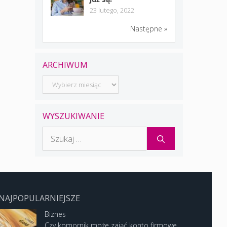
23 lutego, 2022
Następne »
ARCHIWUM
Archiwum
WYSZUKIWANIE
Szukaj:
NAJPOPULARNIEJSZE
Biznes
Czy komornik może zająć konto firmowe