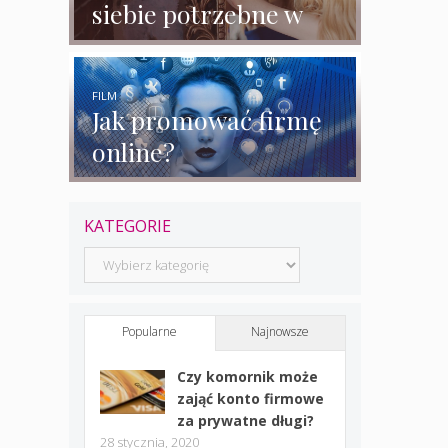
siebie potrzebne w
biznesie?
FILM
Jak promować firmę
online?
KATEGORIE
Kategorie
Popularne
Najnowsze
Czy komornik może
zająć konto firmowe
za prywatne długi?
28 stycznia, 2020