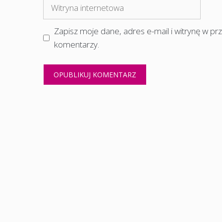
Witryna
internetowa
Zapisz moje dane, adres e-mail i witrynę w p
komentarzy.