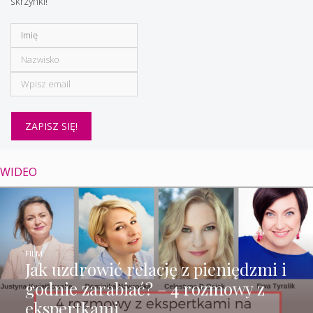
skrzynki!
WIDEO
FILM
Jak uzdrowić relację z pieniędzmi i
godnie zarabiać? – 4 rozmowy z
ekspertkami