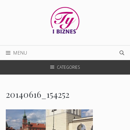
Przejdź
do
treści
MENU
CATEGORIES
20140616_154252