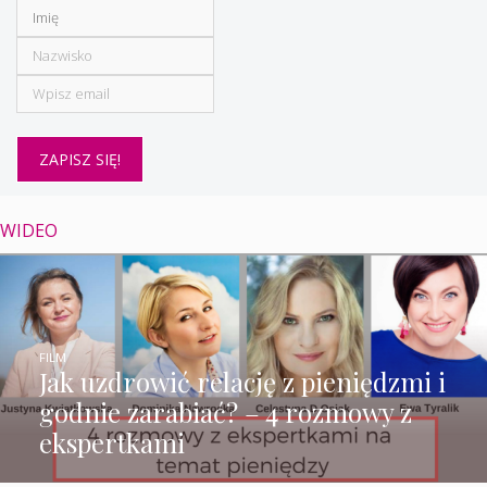
WIDEO
FILM
Jak uzdrowić relację z pieniędzmi i
godnie zarabiać? – 4 rozmowy z
ekspertkami