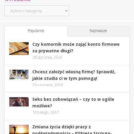
Kategorie
Popularne
Najnowsze
Czy komornik może zająć konto firmowe
za prywatne długi?
28 stycznia, 2020
Chcesz założyć własną firmę? Sprawdź,
jakie studia ci w tym pomogą!
25 czerwca, 2018
Seks bez zobowiązań – czy to w ogóle
możliwe?
10 lutego, 2017
Zmiana życia dzięki pracy z
podświadomością – Elżbieta Strzyga-