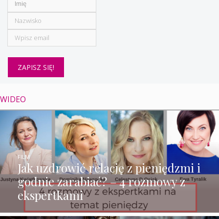
WIDEO
FILM
Jak uzdrowić relację z pieniędzmi i
godnie zarabiać? – 4 rozmowy z
ekspertkami