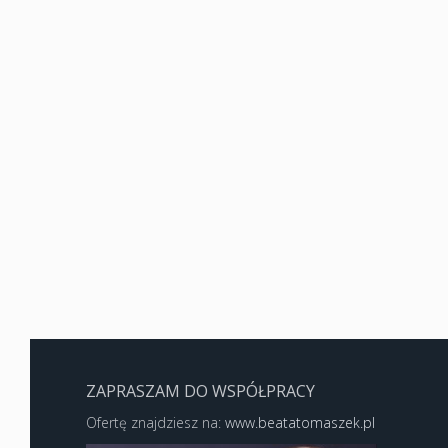
ZAPRASZAM DO WSPÓŁPRACY
Ofertę znajdziesz na:
www.beatatomaszek.pl