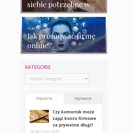
siebie potrzebne w
biznesie?
FILM
Jak promować firmę
online?
KATEGORIE
Kategorie
Popularne
Najnowsze
Czy komornik może
zająć konto firmowe
za prywatne długi?
28 stycznia, 2020