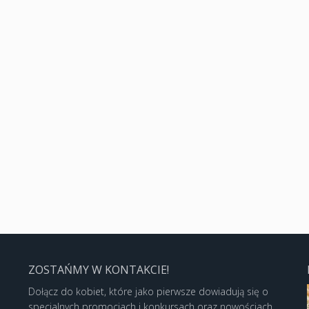
ZOSTAŃMY W KONTAKCIE!
Dołącz do kobiet, które jako pierwsze dowiadują się o
specjalnych promocjach i konkursach oraz nowościach