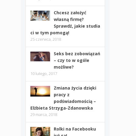
Chcesz założyć
własną firmę?
Sprawdź, jakie studia
ci w tym pomogą!
25 czerwca, 2018
Seks bez zobowiązań
– czy to w ogóle
możliwe?
10 lutego, 2017
Zmiana życia dzięki
pracy z
podświadomością –
Elżbieta Strzyga-Zdanowska
29 marca, 2018
Rolki na Facebooku
już są!