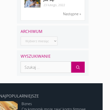
23 lutego, 2022
Następne »
ARCHIWUM
Archiwum
WYSZUKIWANIE
Szukaj:
NAJPOPULARNIEJSZE
Biznes
Czy komornik może zająć konto firmowe