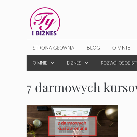
Przejdź
do
treści
STRONA GŁÓWNA
BLOG
O MNIE
O MNIE
BIZNES
ROZWÓJ OSOBIST
7 darmowych kurso