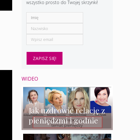
wszystko prosto do Twojej skrzynki!
WIDEO
FILM
Jak uzdrowić relację z
pieniędzmi i godnie
zarabiać? – 4