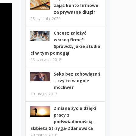
zająć konto firmowe
za prywatne długi?
28 stycznia, 2020
Chcesz założyć
własną firmę?
Sprawdź, jakie studia
ci w tym pomogą!
25 czerwca, 2018
Seks bez zobowiązań
– czy to w ogóle
możliwe?
10 lutego, 2017
Zmiana życia dzięki
pracy z
podświadomością –
Elżbieta Strzyga-Zdanowska
29 marca, 2018