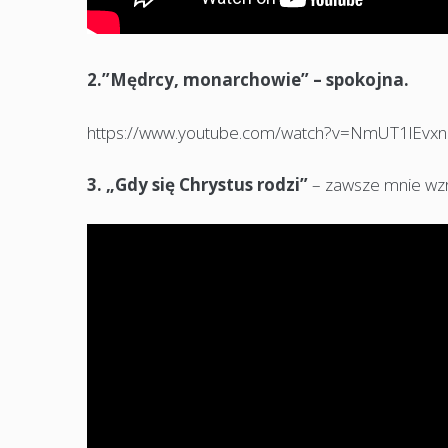
2.”Mędrcy, monarchowie” – spokojna.
https://www.youtube.com/watch?v=NmUT1lEvx
3. „Gdy się Chrystus rodzi”
– zawsze mnie wzr