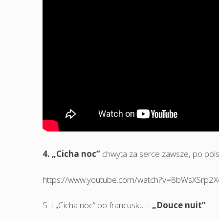
4. „Cicha noc”
chwyta za serce zawsze, po polsku
https://www.youtube.com/watch?v=8bWsXSrp2X
5. I „Cicha noc” po francusku –
„Douce nuit”