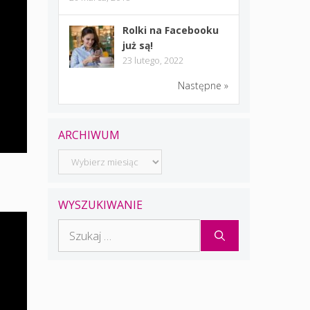
Rolki na Facebooku
już są!
23 lutego, 2022
Następne »
ARCHIWUM
Archiwum
WYSZUKIWANIE
Szukaj: