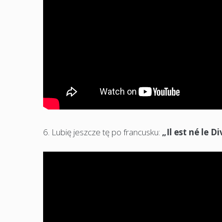
6. Lubię jeszcze tę po francusku:
„Il est né le D