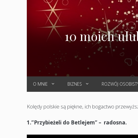
10 moich ulu
O MNIE
BIZNES
ROZWÓJ OSOBIST
Kolędy polskie są piękne, ich bogactwo przewyżs
1.”Przybieżeli do Betlejem” – radosna.