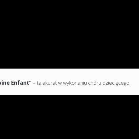
ivine Enfant”
– ta akurat w wykonaniu chóru dziecięcego.