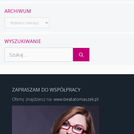
ARCHIWUM
Archiwum
WYSZUKIWANIE
Szukaj:
ZAPRASZAM DO WSPÓŁPRACY
Ofertę znajdziesz na:
www.beatatomaszek.pl