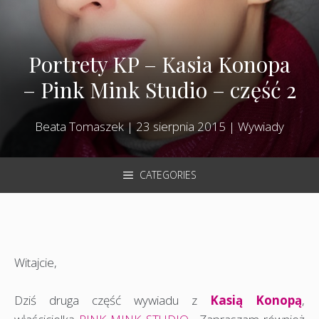
Portrety KP – Kasia Konopa
– Pink Mink Studio – część 2
Beata Tomaszek
|
23 sierpnia 2015
|
Wywiady
CATEGORIES
Witajcie,
Dziś druga część wywiadu z
Kasią Konopą
,