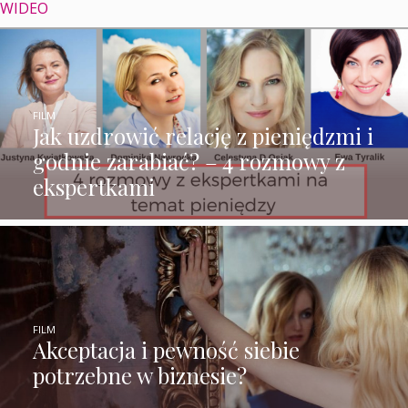
WIDEO
FILM
Jak uzdrowić relację z pieniędzmi i
godnie zarabiać? – 4 rozmowy z
ekspertkami
FILM
Akceptacja i pewność siebie
potrzebne w biznesie?