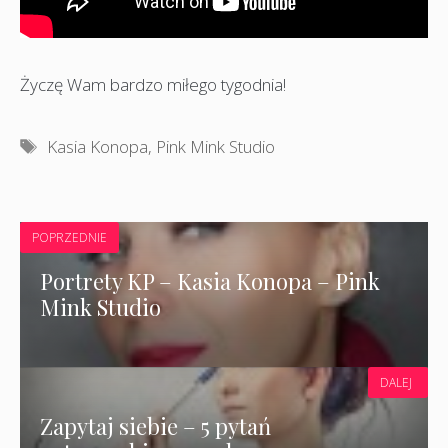
Życzę Wam bardzo miłego tygodnia!
Tagi
Kasia Konopa
,
Pink Mink Studio
POPRZEDNIE
Portrety KP – Kasia Konopa – Pink
Mink Studio
DALEJ
Zapytaj siebie – 5 pytań