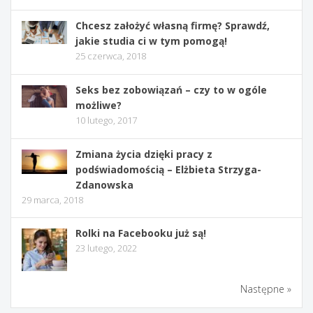
Chcesz założyć własną firmę? Sprawdź,
jakie studia ci w tym pomogą!
25 czerwca, 2018
Seks bez zobowiązań – czy to w ogóle
możliwe?
10 lutego, 2017
Zmiana życia dzięki pracy z
podświadomością – Elżbieta Strzyga-
Zdanowska
29 marca, 2018
Rolki na Facebooku już są!
23 lutego, 2022
Następne »