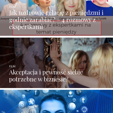
FILM
Jak uzdrowić relację z pieniędzmi i
godnie zarabiać? – 4 rozmowy z
ekspertkami
FILM
Akceptacja i pewność siebie
potrzebne w biznesie?