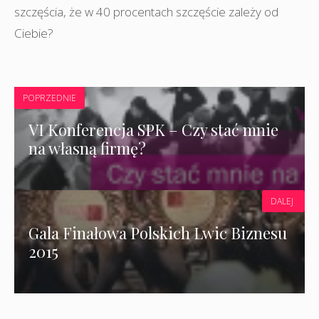
szczęścia
,
że w 40 procentach szczęście zależy od
Ciebie?
POPRZEDNIE
VI Konferencja SPK – Czy stać mnie
na własną firmę?
DALEJ
Gala Finałowa Polskich Lwic Biznesu
2015