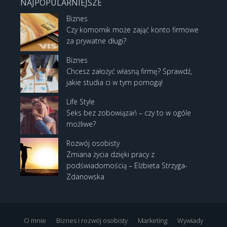
NAJPOPULARNIEJSZE
Biznes
Czy komornik może zająć konto firmowe
za prywatne długi?
Biznes
Chcesz założyć własną firmę? Sprawdź,
jakie studia ci w tym pomogą!
Life Style
Seks bez zobowiązań – czy to w ogóle
możliwe?
Rozwój osobisty
Zmiana życia dzięki pracy z
podświadomością – Elżbieta Strzyga-
Zdanowska
O mnie
Biznes i rozwój osobisty
Marketing
Wywiady