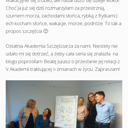
Wakacyjnie się zrobiło, ale nadal dużo się dzieje wokół.
Choć ja już się dziś rozmarzyłam za przestrznią,
szumem morza, zachodami słońca, rybką z frytkami:)
ech kocham słońce, wakacje, morze, podróże. To tak a
propos szczęścia 🙂
Ostatnia Akademia Szczęściarza za nami. Niestety nie
udało mi się dotrzeć, a żeby cała seria się znalazła na
blogu poprosiłam Beatę Jurasz o przesłanie jej relacji z
V Akademii traktującej o zmianach w życiu. Zapraszam!