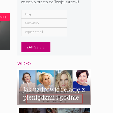
wszystko prosto do Twojej skrzynki!
ALEJ
WIDEO
FILM
Jak uzdrowić relację z
pieniędzmi i godnie
zarabiać? – 4