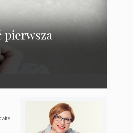
ć pierwsza
witej