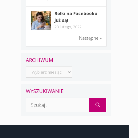
Rolki na Facebooku
już są!
23 lutego, 2022
Następne »
ARCHIWUM
Archiwum
WYSZUKIWANIE
Szukaj: