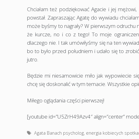
Chciałam też podziękować Agacie i jej mężowi, 
powstał. Zapraszając Agatę do wywiadu chciałam
może byśmy to nagrały? W pierwszym odruchu miał
że kurcze, no i co z tego! To moje ograniczen
dlaczego nie. I tak umówiłyśmy się na ten wywiad.
bo to było przed południem i udało się to zrobić
jutro.
Będzie mi niesamowicie miło jak wypowiecie si
chcę się doskonalić w tym temacie. Wszystkie opin
Miłego oglądania części pierwszej!
[youtube id=”U5ZrH49Azv4″ align=”center” mode
Tagi
Agata Banach psycholog
,
energia kobiecych spotk