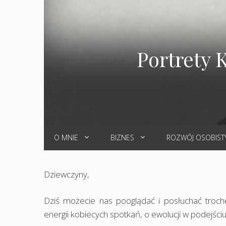
Portrety 
O MNIE
BIZNES
ROZWÓJ OSOBIST
Dziewczyny,
Dziś możecie nas pooglądać i posłuchać trochę
energii kobiecych spotkań, o ewolucji w podejściu