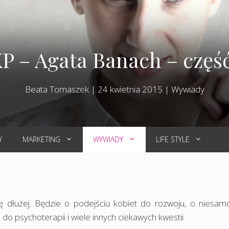
KP – Agata Banach – częś
Beata Tomaszek
|
24 kwietnia 2015
|
Wywiady
Y
MARKETING
WYWIADY
LIFE STYLE
 dłużej. Będzie o podejściu kobiet do rozwoju, o niesamo
 do psychoterapii i wiele innych ciekawych kwestii.