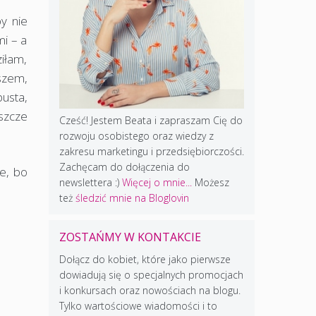
y nie
i – a
ziłam,
szem,
pusta,
eszcze
Cześć! Jestem Beata i zapraszam Cię do
rozwoju osobistego oraz wiedzy z
zakresu marketingu i przedsiębiorczości.
Zachęcam do dołączenia do
e, bo
newslettera :)
Więcej o mnie...
Możesz
też
śledzić mnie na Bloglovin
ZOSTAŃMY W KONTAKCIE
Dołącz do kobiet, które jako pierwsze
dowiadują się o specjalnych promocjach
i konkursach oraz nowościach na blogu.
Tylko wartościowe wiadomości i to