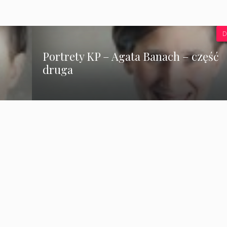
D
Portrety KP – Agata Banach – część
druga