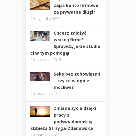
zająć konto firmowe
za prywatne długi?
28 stycznia, 2020
Chcesz założyć
własną firmę?
Sprawdź, jakie studia
ci w tym pomogą!
25 czerwca, 2018
Seks bez zobowiązań
– czy to w ogóle
możliwe?
10 lutego, 2017
Zmiana życia dzięki
pracy z
podświadomością –
Elżbieta Strzyga-Zdanowska
29 marca, 2018