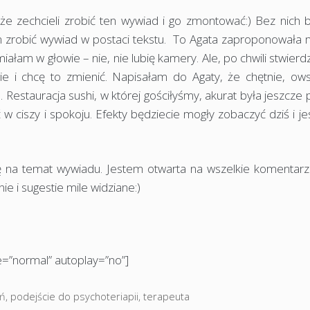
że zechcieli zrobić ten wywiad i go zmontować:) Bez nich b
 zrobić wywiad w postaci tekstu. To Agata zaproponowała m
am w głowie – nie, nie lubię kamery. Ale, po chwili stwierd
ie i chcę to zmienić. Napisałam do Agaty, że chętnie, ow
 Restauracja sushi, w której gościłyśmy, akurat była jeszcze 
 w ciszy i spokoju. Efekty będziecie mogły zobaczyć dziś i j
ę na temat wywiadu. Jestem otwarta na wszelkie komentarz
ie i sugestie mile widziane:)
=”normal” autoplay=”no”]
ań
,
podejście do psychoteriapii
,
terapeuta