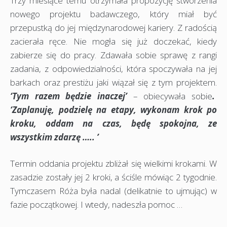
Trzy miesiące temu otrzymała propozycję stworzenia
nowego projektu badawczego, który miał być
przepustką do jej międzynarodowej kariery. Z radością
zacierała ręce. Nie mogła się już doczekać, kiedy
zabierze się do pracy. Zdawała sobie sprawę z rangi
zadania, z odpowiedzialności, która spoczywała na jej
barkach oraz prestiżu jaki wiązał się z tym projektem.
‘Tym razem będzie inaczej’
– obiecywała sobie
.
‘Zaplanuję, podzielę na etapy, wykonam krok po
kroku, oddam na czas, będę spokojna, ze
wszystkim zdarzę ….. ’
Termin oddania projektu zbliżał się wielkimi krokami. W
zasadzie zostały jej 2 kroki, a ściśle mówiąc 2 tygodnie.
Tymczasem Róża była nadal (delikatnie to ujmując) w
fazie początkowej. I wtedy, nadeszła pomoc …