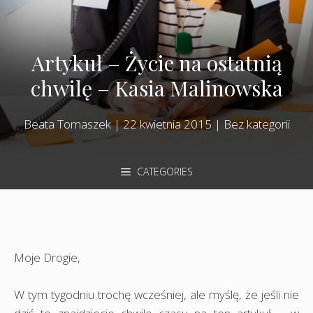
Artykuł – Życie na ostatnią
chwilę – Kasia Malinowska
Beata Tomaszek
|
22 kwietnia 2015
|
Bez kategorii
CATEGORIES
Moje Drogie,
W tym tygodniu trochę wcześniej, ale myślę, że jeśli nie