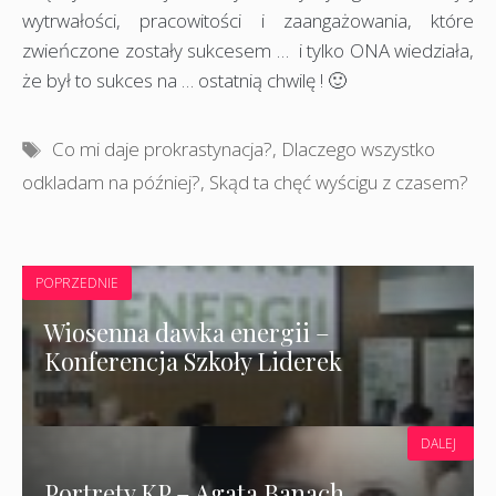
wytrwałości, pracowitości i zaangażowania, które
zwieńczone zostały sukcesem … i tylko ONA wiedziała,
że był to sukces na … ostatnią chwilę ! 🙂
Tagi
Co mi daje prokrastynacja?
,
Dlaczego wszystko
odkladam na później?
,
Skąd ta chęć wyścigu z czasem?
POPRZEDNIE
Wiosenna dawka energii –
Konferencja Szkoły Liderek
DALEJ
Portrety KP – Agata Banach