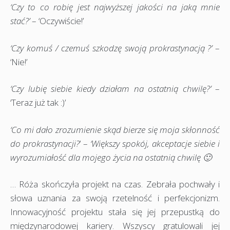
‘Czy to co robię jest najwyższej jakości na jaką mnie
stać?’
– ‘Oczywiście!’
‘Czy komuś / czemuś szkodzę swoją prokrastynacją ?’
–
‘Nie!’
‘Czy lubię siebie kiedy działam na ostatnią chwilę?’
–
‘Teraz już tak :)’
‘Co mi dało zrozumienie skąd bierze się moja skłonność
do prokrastynacji?
’ –
‘Większy spokój, akceptacje siebie i
wyrozumiałość dla mojego życia na ostatnią chwilę 🙂
… Róża skończyła projekt na czas. Zebrała pochwały i
słowa uznania za swoją rzetelność i perfekcjonizm.
Innowacyjność projektu stała się jej przepustką do
międzynarodowej kariery. Wszyscy gratulowali jej