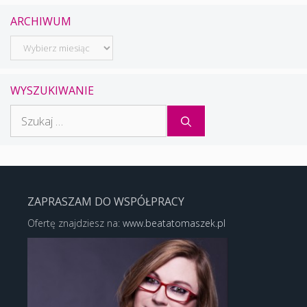
ARCHIWUM
Archiwum
WYSZUKIWANIE
Szukaj:
ZAPRASZAM DO WSPÓŁPRACY
Ofertę znajdziesz na:
www.beatatomaszek.pl