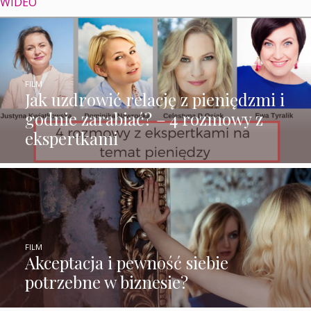
WIDEO
FILM
Jak uzdrowić relację z pieniędzmi i
godnie zarabiać? – 4 rozmowy z
ekspertkami
FILM
Akceptacja i pewność siebie
potrzebne w biznesie?