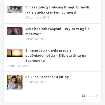
Chcesz założyć własną firmę? Sprawdź,
jakie studia ci w tym pomogą!
25 czerwca, 2018
Seks bez zobowiązań – czy to w ogóle
możliwe?
10 lutego, 2017
Zmiana życia dzięki pracy z
podświadomością – Elżbieta Strzyga-
Zdanowska
29 marca, 2018
Rolki na Facebooku już są!
23 lutego, 2022
Następne »