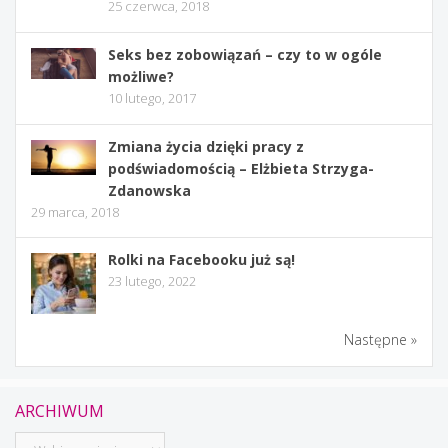
25 czerwca, 2018
Seks bez zobowiązań – czy to w ogóle
możliwe?
10 lutego, 2017
Zmiana życia dzięki pracy z
podświadomością – Elżbieta Strzyga-
Zdanowska
29 marca, 2018
Rolki na Facebooku już są!
23 lutego, 2022
Następne »
ARCHIWUM
Archiwum