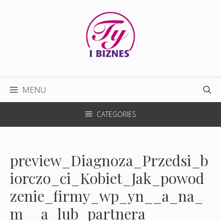
Przejdź
do
treści
MENU
CATEGORIES
preview_Diagnoza_Przedsi_b
iorczo_ci_Kobiet_Jak_powod
zenie_firmy_wp_yn__a_na_
m__a_lub_partnera