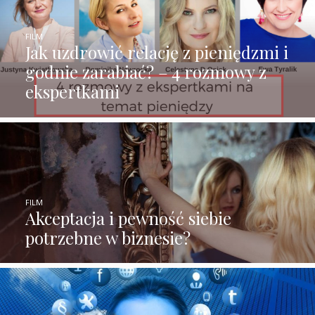
FILM
Jak uzdrowić relację z pieniędzmi i
godnie zarabiać? – 4 rozmowy z
ekspertkami
FILM
Akceptacja i pewność siebie
potrzebne w biznesie?