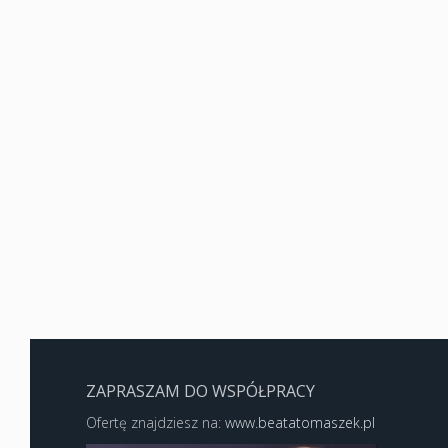
ZAPRASZAM DO WSPÓŁPRACY
Ofertę znajdziesz na:
www.beatatomaszek.pl