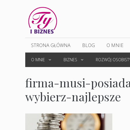
Przejdź
do
treści
STRONA GŁÓWNA
BLOG
O MNIE
O MNIE
BIZNES
ROZWÓJ OSOBIST
firma-musi-posiad
wybierz-najlepsze