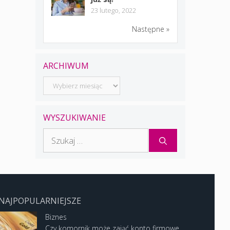
23 lutego, 2022
Następne »
ARCHIWUM
Archiwum
WYSZUKIWANIE
Szukaj:
NAJPOPULARNIEJSZE
Biznes
Czy komornik może zająć konto firmowe