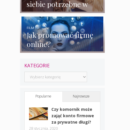
siebie potrzebne w
biznesie?
FILM
Jak promować firmę
online?
KATEGORIE
Kategorie
Popularne
Najnowsze
Czy komornik może
zająć konto firmowe
za prywatne długi?
28 stycznia, 2020