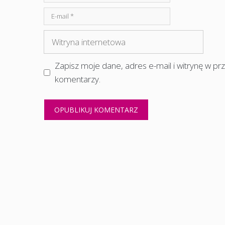
E-
mail
Witryna
internetowa
Zapisz moje dane, adres e-mail i witrynę w p
komentarzy.