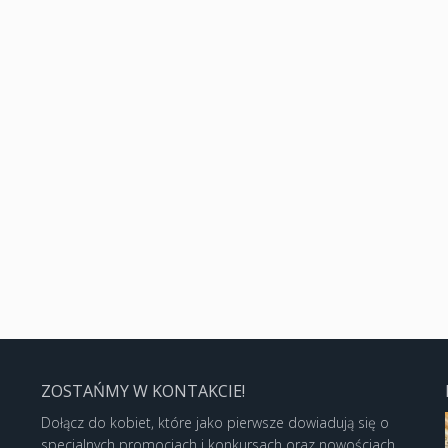
ZOSTAŃMY W KONTAKCIE!
Dołącz do kobiet, które jako pierwsze dowiadują się o
specjalnych promocjach i konkursach oraz nowościach