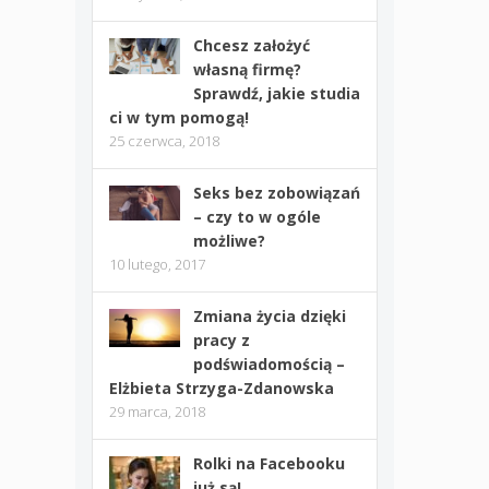
Chcesz założyć
własną firmę?
Sprawdź, jakie studia
ci w tym pomogą!
25 czerwca, 2018
Seks bez zobowiązań
– czy to w ogóle
możliwe?
10 lutego, 2017
Zmiana życia dzięki
pracy z
podświadomością –
Elżbieta Strzyga-Zdanowska
29 marca, 2018
Rolki na Facebooku
już są!